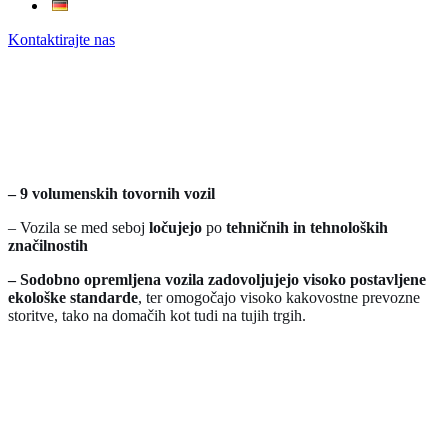
Kontaktirajte nas
– 9 volumenskih tovornih vozil
– Vozila se med seboj
ločujejo
po
tehničnih in tehnol
oških
značilnostih
– Sodobno opremljena vozila
zadovoljujejo visoko postavljene
ekološke standarde
, ter omogočajo visoko kakovostne prevozne
storitve, tako na domačih kot tudi na tujih trgih.