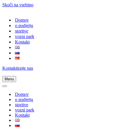
Skoči na vsebino
Domov
o podjetju
storitve
vozni park
Kontakt
Kontaktirajte nas
Menu
Navigacijski
meni
Navigacijski
meni
Domov
o podjetju
storitve
vozni park
Kontakt