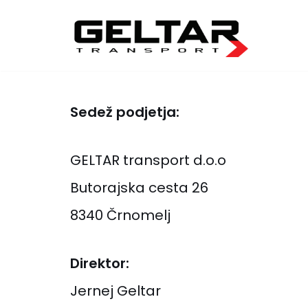
Skoči
na
vsebino
Sedež podjetja:
GELTAR transport d.o.o
Butorajska cesta 26
8340 Črnomelj
Direktor:
Jernej Geltar