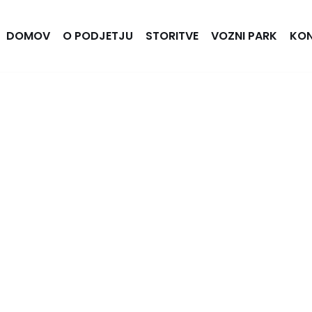
DOMOV
O PODJETJU
STORITVE
VOZNI PARK
KO